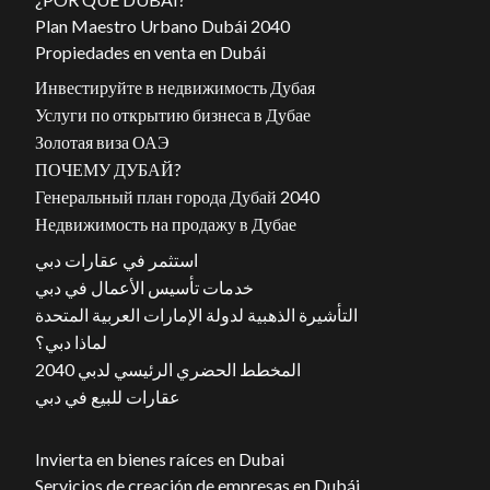
Plan Maestro Urbano Dubái 2040
Propiedades en venta en Dubái
Инвестируйте в недвижимость Дубая
Услуги по открытию бизнеса в Дубае
Золотая виза ОАЭ
ПОЧЕМУ ДУБАЙ?
Генеральный план города Дубай 2040
Недвижимость на продажу в Дубае
استثمر في عقارات دبي
خدمات تأسيس الأعمال في دبي
التأشيرة الذهبية لدولة الإمارات العربية المتحدة
لماذا دبي؟
المخطط الحضري الرئيسي لدبي 2040
عقارات للبيع في دبي
Invierta en bienes raíces en Dubai
Servicios de creación de empresas en Dubái