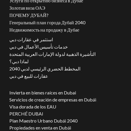
Услуги по открытию бизнеса в Дубае
Золотая виза ОАЭ
ПОЧЕМУ ДУБАЙ?
Генеральный план города Дубай 2040
Недвижимость на продажу в Дубае
استثمر في عقارات دبي
خدمات تأسيس الأعمال في دبي
التأشيرة الذهبية لدولة الإمارات العربية المتحدة
لماذا دبي؟
المخطط الحضري الرئيسي لدبي 2040
عقارات للبيع في دبي
Invierta en bienes raíces en Dubai
Servicios de creación de empresas en Dubái
Visa dorada de los EAU
PERCHÉ DUBAI
Plan Maestro Urbano Dubái 2040
Propiedades en venta en Dubái