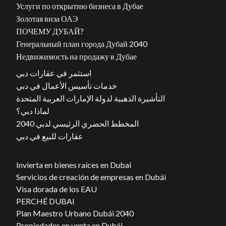
Услуги по открытию бизнеса в Дубае
Золотая виза ОАЭ
ПОЧЕМУ ДУБАЙ?
Генеральный план города Дубай 2040
Недвижимость на продажу в Дубае
استثمر في عقارات دبي
خدمات تأسيس الأعمال في دبي
التأشيرة الذهبية لدولة الإمارات العربية المتحدة
لماذا دبي؟
المخطط الحضري الرئيسي لدبي 2040
عقارات للبيع في دبي
Invierta en bienes raíces en Dubai
Servicios de creación de empresas en Dubái
Visa dorada de los EAU
PERCHÉ DUBAI
Plan Maestro Urbano Dubái 2040
Propiedades en venta en Dubái